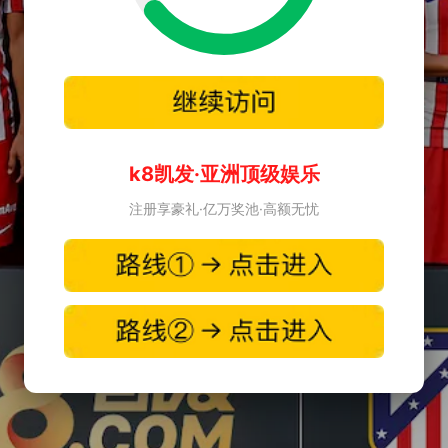
k8凯发·亚洲顶级娱乐
注册享豪礼·亿万奖池·高额无忧